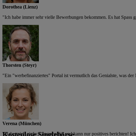
Dorothea (Lienz)
"Ich habe immer sehr vielle Bewerbungen bekommen. Es hat Spass gem
Thorsten (Steyr)
"Ein "werbefinanziertes" Portal ist vermutlich das Genialste, was de
Verena (München)
Kostenlose Singlebörse
"Habe mich einfach angemeldet und kann nur positives berichten! Ic