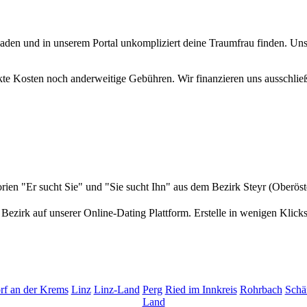
hladen und in unserem Portal unkompliziert deine Traumfrau finden. Uns
rsteckte Kosten noch anderweitige Gebühren. Wir finanzieren uns ausschli
gorien "Er sucht Sie" und "Sie sucht Ihn" aus dem Bezirk Steyr (Oberös
Bezirk auf unserer Online-Dating Plattform. Erstelle in wenigen Klick
rf an der Krems
Linz
Linz-Land
Perg
Ried im Innkreis
Rohrbach
Schä
Land