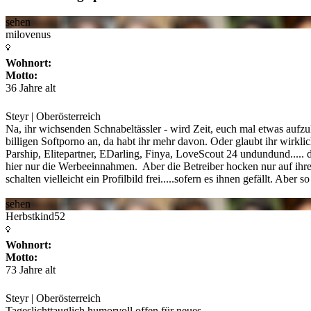
sehen
milovenus
Wohnort:
Motto:
36 Jahre alt
Steyr | Oberösterreich
Na, ihr wichsenden Schnabeltässler - wird Zeit, euch mal etwas auf
billigen Softporno an, da habt ihr mehr davon. Oder glaubt ihr wirklic
Parship, Elitepartner, EDarling, Finya, LoveScout 24 undundund..... d
hier nur die Werbeeinnahmen. Aber die Betreiber hocken nur auf ihre
schalten vielleicht ein Profilbild frei.....sofern es ihnen gefällt. Aber 
sehen
Herbstkind52
Wohnort:
Motto:
73 Jahre alt
Steyr | Oberösterreich
Tageslichttauglich,humorvoll,offen für neues