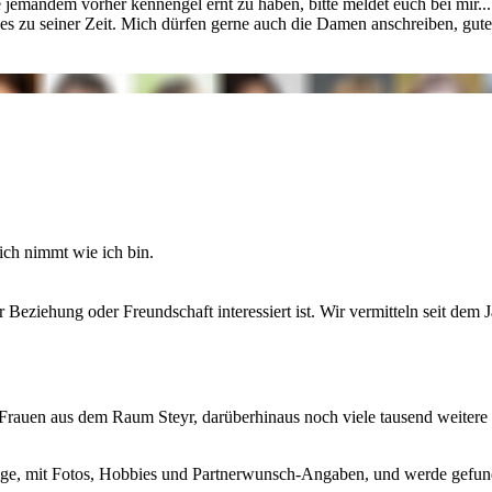
ne jemandem vorher kennengel
ernt zu haben, bitte meldet euch bei mir
lles zu seiner Zeit. Mich dürfen gerne auch die Damen anschreiben, gute 
ch nimmt wie ich bin.
eziehung oder Freundschaft interessiert ist. Wir vermitteln seit dem J
gle-Frauen aus dem Raum Steyr, darüberhinaus noch viele tausend weit
zeige, mit Fotos, Hobbies und Partnerwunsch-Angaben, und werde gefun