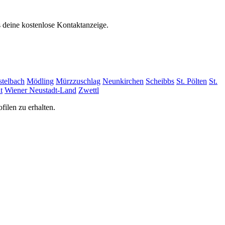
s deine kostenlose Kontaktanzeige.
stelbach
Mödling
Mürzzuschlag
Neunkirchen
Scheibbs
St. Pölten
St.
t
Wiener Neustadt-Land
Zwettl
filen zu erhalten.