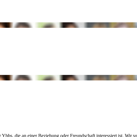
s, die an einer Beziehung oder Freundschaft interessiert ist. Wir verm