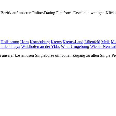
Bezirk auf unserer Online-Dating Plattform. Erstelle in wenigen Klick
Hollabrunn
Horn
Korneuburg
Krems
Krems-Land
Lilienfeld
Melk
Mi
n der Thaya
Waidhofen an der Ybbs
Wien-Umgebung
Wiener Neustad
 unserer kostenlosen Singlebörse um vollen Zugang zu allen Single-Pro