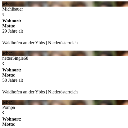
sehen
Michlbauer
Wohnort:
Motto:
29 Jahre alt
Waidhofen an der Ybbs | Niederösterreich
sehen
netterSingle68
Wohnort:
Motto:
58 Jahre alt
Waidhofen an der Ybbs | Niederösterreich
sehen
Pompa
Wohnort:
Motto: