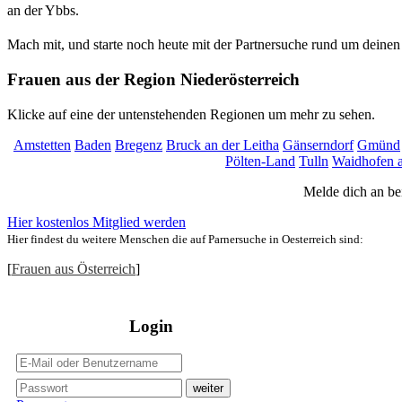
an der Ybbs.
Mach mit, und starte noch heute mit der Partnersuche rund um deinen 
Frauen aus der Region Niederösterreich
Klicke auf eine der untenstehenden Regionen um mehr zu sehen.
Amstetten
Baden
Bregenz
Bruck an der Leitha
Gänserndorf
Gmünd
Pölten-Land
Tulln
Waidhofen a
Melde dich an bei
Hier kostenlos Mitglied werden
Hier findest du weitere Menschen die auf Parnersuche in Oesterreich sind:
[
Frauen aus Österreich
]
Login