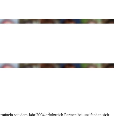
itteln seit dem Jahr 2004 erfolgreich Partner, bei uns fanden sich