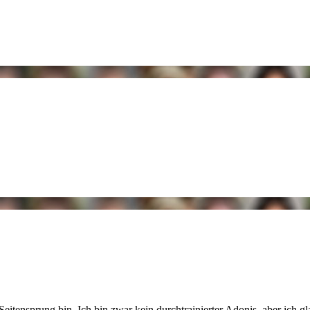
 Seitensprung bin. Ich bin
zwar kein durchtrainierter Adonis, aber ich 