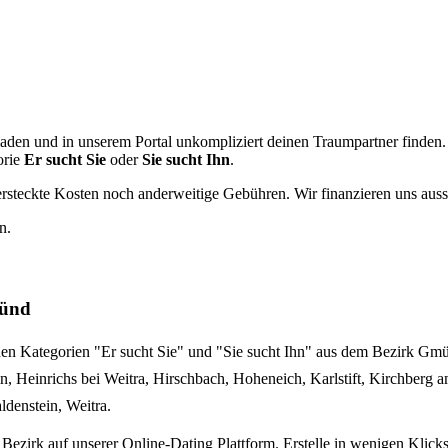
hladen und in unserem Portal unkompliziert deinen Traumpartner finden.
orie
Er sucht Sie
oder
Sie sucht Ihn
.
er versteckte Kosten noch anderweitige Gebühren. Wir finanzieren uns au
n.
münd
in den Kategorien "Er sucht Sie" und "Sie sucht Ihn" aus dem Bezirk 
, Heinrichs bei Weitra, Hirschbach, Hoheneich, Karlstift, Kirchberg 
denstein, Weitra.
Bezirk auf unserer Online-Dating Plattform. Erstelle in wenigen Klick