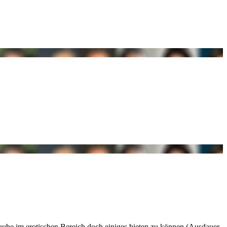
glaube im erotischen Bereich doch einiges bieten zu können (Ausdauer,