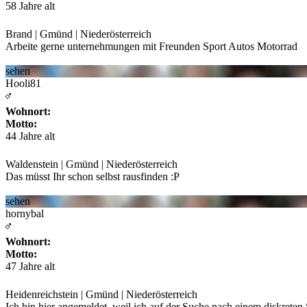
58 Jahre alt
Brand | Gmünd | Niederösterreich
Arbeite gerne unternehmungen mit Freunden Sport Autos Motorrad
sehen
Hooli81
Wohnort:
Motto:
44 Jahre alt
Waldenstein | Gmünd | Niederösterreich
Das müsst Ihr schon selbst rausfinden :P
sehen
hornybal
Wohnort:
Motto:
47 Jahre alt
Heidenreichstein | Gmünd | Niederösterreich
Ich bin hier angemeldet, weil ich auf der Suche nach einem diskreten