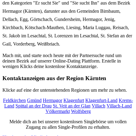
den Kategorien "Er sucht Sie" und "Sie sucht Ihn" aus dem Bezirk
Hermagor (Kärnten), darunter aus den Gemeinden Birnbaum,
Dellach, Egg, Görtschach, Gundersheim, Hermagor, Jenig,
Kirchbach, Kötschach-Mauthen, Liesing, Maria Luggau, Reisach,
St. Jakob im Lesachtal, St. Lorenzen im Lesachtal, St. Stefan an der
Gail, Vorderberg, Weißbriach.
Mach mit, und starte noch heute mit der Partnersuche rund um
deinen Bezirk auf unserer Online-Dating Plattform. Erstelle in
wenigen Klicks deine kostenlose Kontaktanzeige.
Kontaktanzeigen aus der Region Kärnten
Klicke auf eine der untenstehenden Regionen um mehr zu sehen.
Feldkirchen
Gmünd
Hermagor
Klagenfurt
Klagenfurt-Land
Krems-
Land
Spittal an der Drau
St. Veit an der Glan
Villach
Villach-Land
Völkermarkt
Wolfsberg
Melde dich an bei unserer kostenlosen Singlebörse um vollen
Zugang zu allen Single-Profilen zu erhalten.