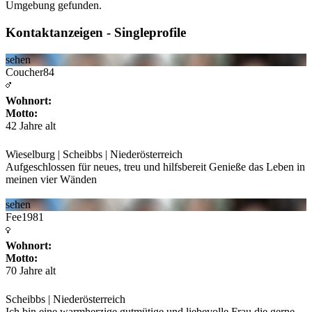
Umgebung gefunden.
Kontaktanzeigen - Singleprofile
sehen
Coucher84
Wohnort:
Motto:
42 Jahre alt
Wieselburg | Scheibbs | Niederösterreich
Aufgeschlossen für neues, treu und hilfsbereit Genieße das Leben in
meinen vier Wänden
sehen
Fee1981
Wohnort:
Motto:
70 Jahre alt
Scheibbs | Niederösterreich
Ich bin eine warmherzige,gutmütige und liebevolle Frau die gerne