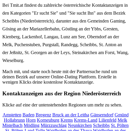
Bei Tmit.at findest du zahlreiche österreichische Kontaktanzeigen in
den Kategorien "Er sucht Sie" und "Sie sucht Ihn" aus dem Bezirk
Scheibbs (Niederösterreich), darunter aus den Gemeinden Gaming,
Gösing an der Mariazellerbahn, Göstling an der Ybbs, Gresten,
Kienberg, Lackenhof, Langau, Lunz am See, Oberndorf an der
Melk, Puchenstuben, Purgstall, Randegg, Scheibbs, St. Anton an
der Jeßnitz, St. Georgen an der Leys, Steinakirchen am Forst, Wang,
Wieselburg.
Mach mit, und starte noch heute mit der Partnersuche rund um
deinen Bezirk auf unserer Online-Dating Plattform. Erstelle in
wenigen Klicks deine kostenlose Kontaktanzeige.
Kontaktanzeigen aus der Region Niederösterreich
Klicke auf eine der untenstehenden Regionen um mehr zu sehen.
Amstetten
Baden
Bregenz
Bruck an der Leitha
Gänserndorf
Gmünd
Hollabrunn
Horn
Korneuburg
Krems
Krems-Land
Lilienfeld
Melk
Mistelbach
Mödling
Mürzzuschlag
Neunkirchen
Scheibbs
St. Pölten
St. Pölten-Land
Tulln
Waidhofen an der Thaya
Waidhofen an der